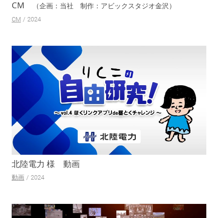
CM
（企画：当社 制作：アビックスタジオ金沢）
CM
2024
北陸電力 様
動画
動画
2024