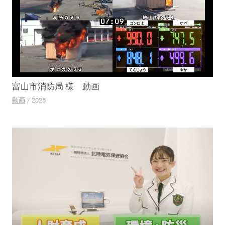
富山市消防局 様
動画
動画
2025