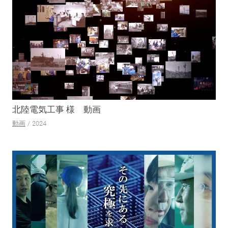
北陸電気工事 様
動画
動画
2024