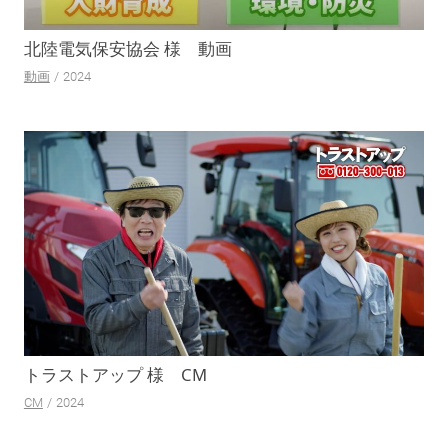
北陸電気保安協会 様
動画
動画
2024
トラストアップ 様
CM
CM
2024