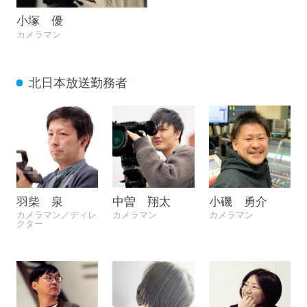
小塚 優
カメラマン
北日本放送勤務者
羽柴 泉
中曽 翔太
小磯 勇介
カメラマン／ディレ
カメラマン
カメラマン
クター