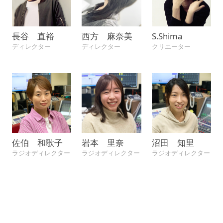
長谷 直裕
西方 麻奈美
S.Shima
ディレクター
ディレクター
クリエーター
佐伯 和歌子
岩本 里奈
沼田 知里
ラジオディレクター
ラジオディレクター
ラジオディレクター