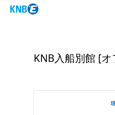
KNB入船別館
[